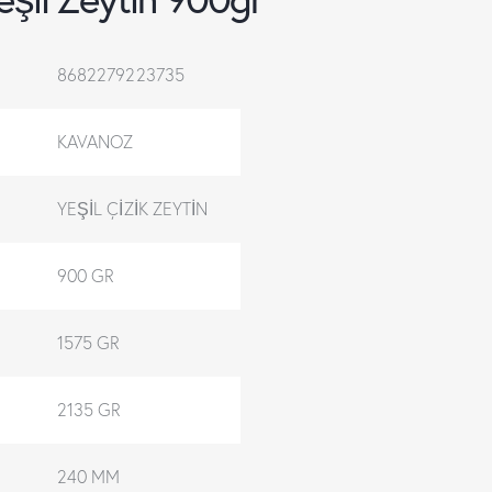
8682279223735
KAVANOZ
İ
YEŞİL ÇİZİK ZEYTİN
900 GR
1575 GR
2135 GR
240 MM