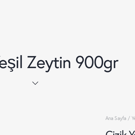
Yeşil Zeytin 900gr
Ana Sayfa
Y
Çizik 