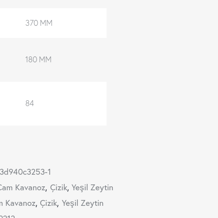
370 MM
180 MM
84
13d940c3253-1
Cam Kavanoz
,
Çizik
,
Yeşil Zeytin
m Kavanoz
,
Çizik
,
Yeşil Zeytin