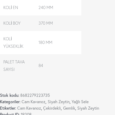
KOLİ EN
240 MM
KOLİ BOY
370 MM
KOLİ
180 MM
YÜKSEKLİK
PALET TAVA
84
SAYISI
Stok kodu:
8682279223735
Kategoriler:
Cam Kavanoz
,
Siyah Zeytin
,
Yağlı Sele
Etiketler:
Cam Kavanoz
,
Çekirdekli
,
Gemlik
,
Siyah Zeytin
Product ID:
19208