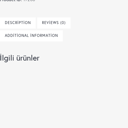
DESCRIPTION
REVIEWS (0)
ADDITIONAL INFORMATION
İlgili ürünler